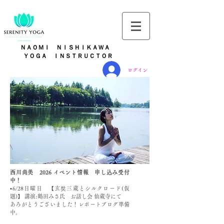
ＮＡＯＭＩ ＮＩＳＨＩＫＡＷＡ
​
ＹＯＧＡ ＩＮＳＴＲＵＣＴＯＲ
ログイン
西川尚美 ​2026 イベント情報 申し込み受付
中！
▪️6/28日曜日 【玄奘三蔵とシルクロード(仮
題)】 講演:鶴田みさ氏 お話し会 仙蔵寺にて
あろがとうございました！レポートブログ準備
中。