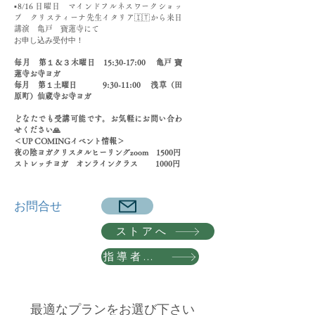
▪️8/16 日曜日 マインドフルネスワークショッ
プ クリスティーナ先生イタリア🇮🇹から来日
講演 亀戸 寶蓮寺にて
​お申し込み受付中！
​毎月 第１＆３木曜日 15:30-17:00 亀戸 寶
蓮寺お寺ヨガ
毎月 第１土曜日 9:30-11:00 浅草（田
原町）仙蔵寺お寺ヨガ
どなたでも受講可能です。お気軽にお問い合わ
せください🙏
＜UP COMINGイベント情報＞
夜の陰ヨガクリスタルヒーリングzoom 1500円
​ストレッチヨガ オンラインクラス 1000円
​お問合せ
ストアへ
指導者養成講座 詳細へ
最適なプランをお選び下さい