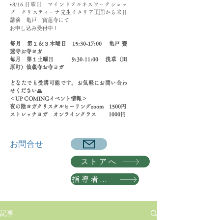
▪️8/16 日曜日 マインドフルネスワークショッ
プ クリスティーナ先生イタリア🇮🇹から来日
講演 亀戸 寶蓮寺にて
​お申し込み受付中！
​毎月 第１＆３木曜日 15:30-17:00 亀戸 寶
蓮寺お寺ヨガ
毎月 第１土曜日 9:30-11:00 浅草（田
原町）仙蔵寺お寺ヨガ
どなたでも受講可能です。お気軽にお問い合わ
せください🙏
＜UP COMINGイベント情報＞
夜の陰ヨガクリスタルヒーリングzoom 1500円
​ストレッチヨガ オンラインクラス 1000円
​お問合せ
ストアへ
指導者養成講座 詳細へ
記事