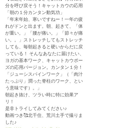
分を呼び戻そう！キャットカウの応用
「朝の１分カンタン動気功」
「年末年始、寒いですねー！一年の疲
れがドンと出ます。朝、起きて、「体
が重い。」「腰が痛い。」「節々が痛
い。。」ストレッチしてもストレッチ
しても、毎朝起きると硬いからだに戻
っている！ そんなあなたに届けたい、
ヨガの基本ワーク、キャットカウポー
ズの応用バージョン。カンタン１分！
「ジューシスパインワーク」（「肉汁
たっぷり」潤った脊柱のワーク、とい
う意味です）。」
朝起き抜け、ツラい時に特に効果ア
リ！
是非トライしてみてください♪
動画つき🥰北千住、荒川土手で撮りま
した♪