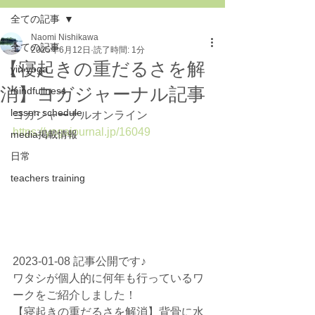
全ての記事
Naomi Nishikawa
全ての記事
2025年6月12日
読了時間: 1分
【寝起きの重だるさを解
yin yoga
消】ヨガジャーナル記事
mindfullness
lesson schedule
ヨガジャーナルオンライン　
https://yogajournal.jp/16049
media掲載情報
日常
teachers training
2023-01-08 記事公開です♪
ワタシが個人的に何年も行っているワ
ークをご紹介しました！
【寝起きの重だるさを解消】背骨に水