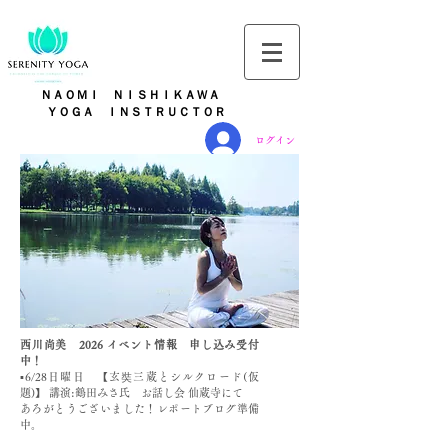
ＮＡＯＭＩ ＮＩＳＨＩＫＡＷＡ
​
ＹＯＧＡ ＩＮＳＴＲＵＣＴＯＲ
ログイン
西川尚美 ​2026 イベント情報 申し込み受付
中！
▪️6/28日曜日 【玄奘三蔵とシルクロード(仮
題)】 講演:鶴田みさ氏 お話し会 仙蔵寺にて
あろがとうございました！レポートブログ準備
中。