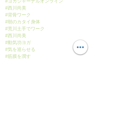
#ヨガジャーナルオンライン
#西川尚美
#背骨ワーク
#朝のカタイ身体
#荒川土手でワーク
#西川尚美
#動気功ヨガ
#気を巡らせる
#筋膜を潤す
すべて表示
最新記事