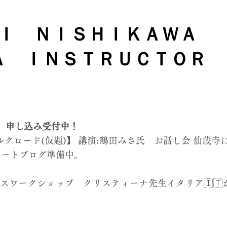
Ｉ ＮＩＳＨＩＫＡＷＡ
Ａ ＩＮＳＴＲＵＣＴＯＲ
報 申し込み受付中！
シルクロード(仮題)】 講演:鶴田みさ氏 お話し会 仙蔵寺
ポートブログ準備中。
フルネスワークショップ クリスティーナ先生イタリア🇮