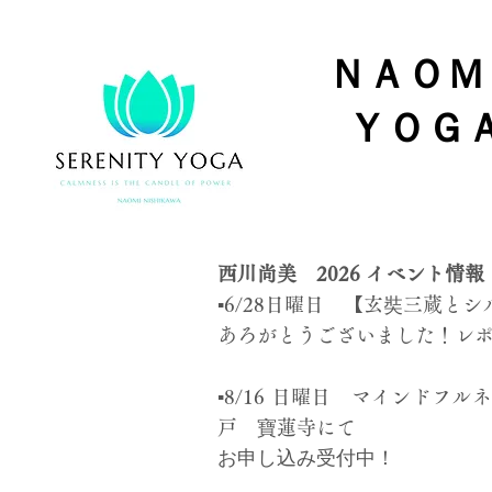
ＮＡＯＭ
​
ＹＯＧ
西川尚美 ​2026 イベント情
▪️6/28日曜日 【玄奘三蔵と
あろがとうございました！レ
▪️8/16 日曜日 マインド
戸 寶蓮寺にて
​お申し込み受付中！