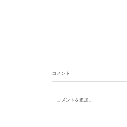
ハートスートラ(心経)を訳し
コメント
た三蔵法師。般若心経に親し
みませんか？
三蔵法師の話し。 私、西川尚美
が、般若心経というか、マントラ
コメントを追加…
と三蔵法師にグッと興味を持った
きっかけがあります。 玄奘三蔵
のエピソード。 17年間の旅の
間、幾度となく困難に見舞われま