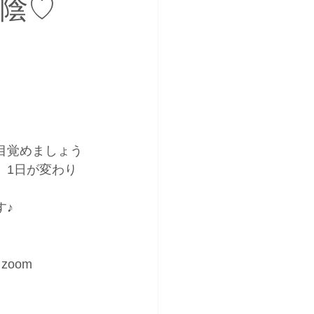
グ陰♡
目覚めましょう
、1日が変わり
す♪
♪
oom 