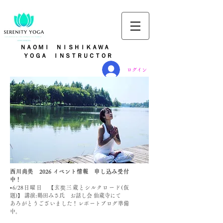
ＮＡＯＭＩ ＮＩＳＨＩＫＡＷＡ
​
ＹＯＧＡ ＩＮＳＴＲＵＣＴＯＲ
ログイン
西川尚美 ​2026 イベント情報 申し込み受付
中！
▪️6/28日曜日 【玄奘三蔵とシルクロード(仮
題)】 講演:鶴田みさ氏 お話し会 仙蔵寺にて
あろがとうございました！レポートブログ準備
中。