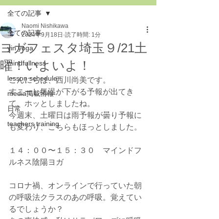
全ての記事
Naomi Nishikawa
全ての記事
2024年9月18日
読了時間: 1分
ヨガフェスタ埼玉９/21土
yin yoga
曜！いよいよ！
mindfullness
lesson schedule
こんにちは、西川尚美です。
すこーし気温が下がる予報が出てき
media掲載情報
て、ホッとしましたね。
日常
今週末、土曜日は雨予報が曇り予報に
teachers training
も変わり、こちらもほっとしました。
１４：００〜１５：３０　マインドフ
ルネス陰陽ヨガ
コロナ禍、オンラインで行っていた朝
の呼吸法クラスのあの呼吸。覚えてい
るでしょうか？