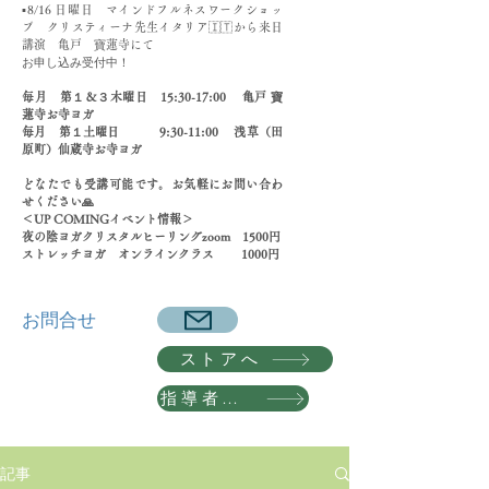
▪️8/16 日曜日 マインドフルネスワークショッ
プ クリスティーナ先生イタリア🇮🇹から来日
講演 亀戸 寶蓮寺にて
​お申し込み受付中！
​毎月 第１＆３木曜日 15:30-17:00 亀戸 寶
蓮寺お寺ヨガ
毎月 第１土曜日 9:30-11:00 浅草（田
原町）仙蔵寺お寺ヨガ
どなたでも受講可能です。お気軽にお問い合わ
せください🙏
＜UP COMINGイベント情報＞
夜の陰ヨガクリスタルヒーリングzoom 1500円
​ストレッチヨガ オンラインクラス 1000円
​お問合せ
ストアへ
指導者養成講座 詳細へ
記事