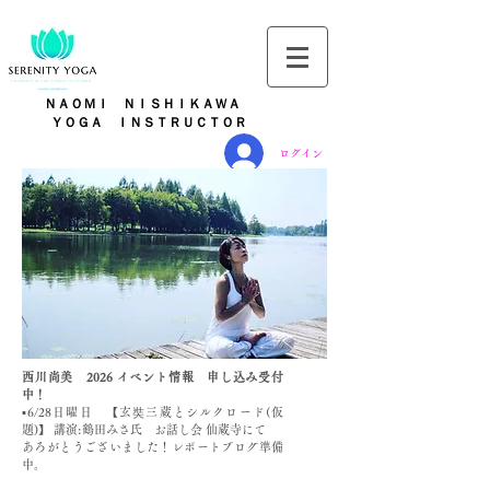
ＮＡＯＭＩ ＮＩＳＨＩＫＡＷＡ
​
ＹＯＧＡ ＩＮＳＴＲＵＣＴＯＲ
ログイン
西川尚美 ​2026 イベント情報 申し込み受付
中！
▪️6/28日曜日 【玄奘三蔵とシルクロード(仮
題)】 講演:鶴田みさ氏 お話し会 仙蔵寺にて
あろがとうございました！レポートブログ準備
中。