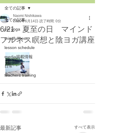
全ての記事
Naomi Nishikawa
全ての記事
2020年6月14日
読了時間: 0分
6/21 夏至の日 マインド
yin yoga
フルネス瞑想と陰ヨガ講座
mindfullness
lesson schedule
media掲載情報
日常
teachers training
すべて表示
最新記事