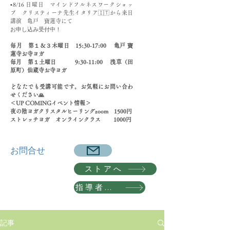
▪️8/16 日曜日 マインドフルネスワークショッ
プ クリスティーナ先生イタリア🇮🇹から来日
講演 亀戸 寶蓮寺にて
​お申し込み受付中！
​毎月 第１＆３木曜日 15:30-17:00 亀戸 寶
蓮寺お寺ヨガ
毎月 第１土曜日 9:30-11:00 浅草（田
原町）仙蔵寺お寺ヨガ
どなたでも受講可能です。お気軽にお問い合わ
せください🙏
＜UP COMINGイベント情報＞
夜の陰ヨガクリスタルヒーリングzoom 1500円
​ストレッチヨガ オンラインクラス 1000円
​お問合せ
ストアへ
指導者養成講座 詳細へ
記事