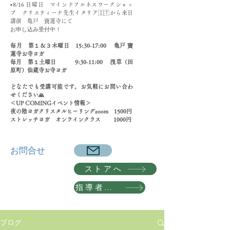
▪️8/16 日曜日 マインドフルネスワークショッ
プ クリスティーナ先生イタリア🇮🇹から来日
講演 亀戸 寶蓮寺にて
​お申し込み受付中！
​毎月 第１＆３木曜日 15:30-17:00 亀戸 寶
蓮寺お寺ヨガ
毎月 第１土曜日 9:30-11:00 浅草（田
原町）仙蔵寺お寺ヨガ
どなたでも受講可能です。お気軽にお問い合わ
せください🙏
＜UP COMINGイベント情報＞
夜の陰ヨガクリスタルヒーリングzoom 1500円
​ストレッチヨガ オンラインクラス 1000円
​お問合せ
ストアへ
指導者養成講座 詳細へ
ブログ