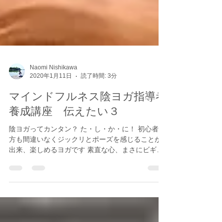
Naomi Nishikawa
2020年1月11日
読了時間: 3分
マインドフルネス陰ヨガ指導者
養成講座 伝えたい３
陰ヨガってカンタン？ た・し・か・に！ 初心者の
方も間違いなくジックリとポーズを感じることが
出来、楽しめるヨガです 素直な心、まさにビギナ
ーズマインドが功を成す結果。とても嬉しいこと
です。 が、反対に 中級者には受け取りにくい、と
も言われます。 中途半端に学んだだけだと、...