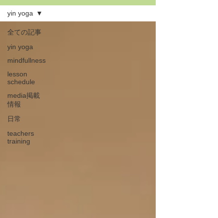
yin yoga
全ての記事
yin yoga
mindfullness
lesson
schedule
media掲載
情報
日常
teachers
training