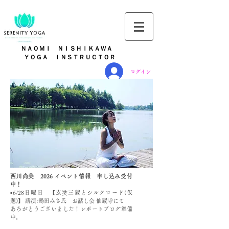
ＮＡＯＭＩ ＮＩＳＨＩＫＡＷＡ
​
ＹＯＧＡ ＩＮＳＴＲＵＣＴＯＲ
ログイン
西川尚美 ​2026 イベント情報 申し込み受付
中！
▪️6/28日曜日 【玄奘三蔵とシルクロード(仮
題)】 講演:鶴田みさ氏 お話し会 仙蔵寺にて
あろがとうございました！レポートブログ準備
中。